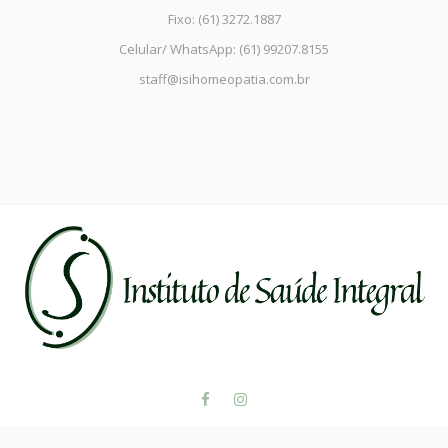
Fixo: (61) 3272.1887
Celular/ WhatsApp: (61) 99207.8155
staff@isihomeopatia.com.br